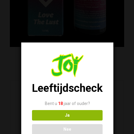
Spanish Fly Ultimate69
€
12,50
Leeftijdscheck
Bent u
18
jaar of ouder?
Ja
Nee