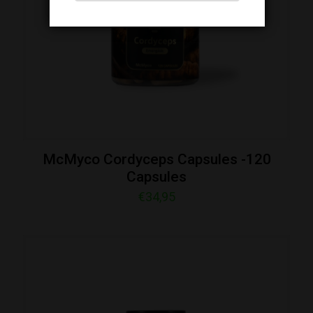
McMyco Cordyceps Capsules -120
Capsules
€
34,95