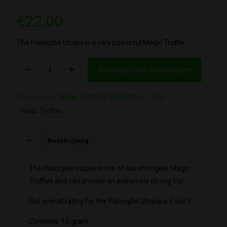
€
22,00
The Psilocybe Utopia is a very powerful Magic Truffle.
Utopia
Toevoegen aan winkelwagen
aantal
Categorieën:
Magic Truffels
,
Smartshop
Tag:
Magic Truffles
Beschrijving
The Psilocybe utopia is one of our strongest Magic
Truffles and can provide an extremely strong trip.
Our overall rating for the Psilocybe Utopia is 5 out 5
Contents: 15 gram