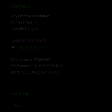
Contact
Joy Smart & Headshop
Bornsestraat 16
7556 BG Hengelo
/
0031622156495
info@smartshopjoy.nl
KVK-nummer: 97304492
BTW-nummer: NL005262084B15
IBAN: NL05BUNQ2069105520
Ga naar…
Home