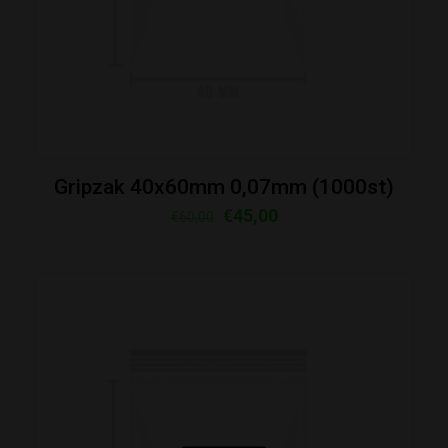
Gripzak 40x60mm 0,07mm (1000st)
Oorspronkelijke
Huidige
€
45,00
€
60,00
prijs
prijs
was:
is:
€60,00.
€45,00.