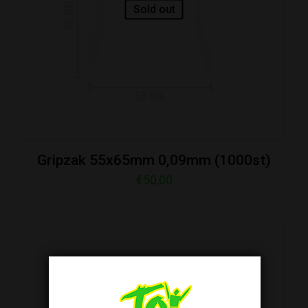
Sold out
Gripzak 55x65mm 0,09mm (1000st)
€
50,00