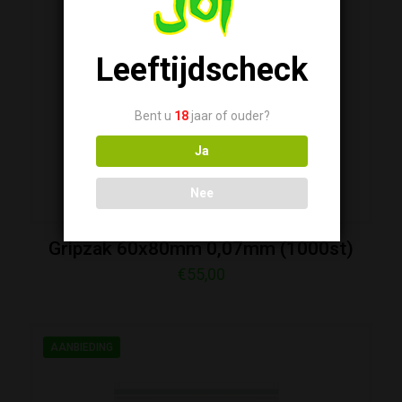
Sold out
Leeftijdscheck
Bent u
18
jaar of ouder?
Ja
Nee
Gripzak 60x80mm 0,07mm (1000st)
€
55,00
AANBIEDING