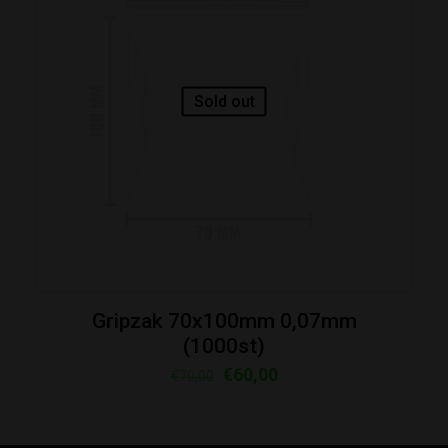
Sold out
Gripzak 70x100mm 0,07mm
(1000st)
Oorspronkelijke
Huidige
€
60,00
€
70,00
prijs
prijs
was:
is: