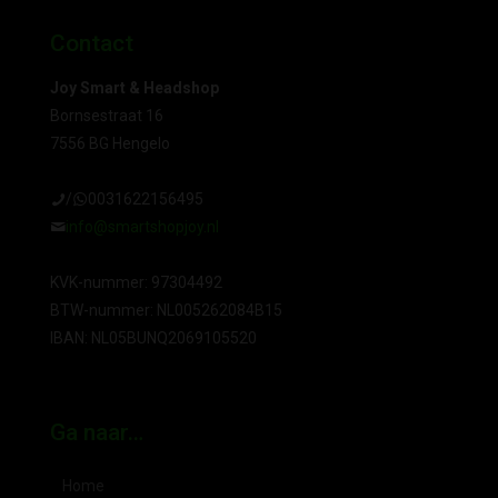
€70,00.
€60,00.
Contact
Joy Smart & Headshop
Bornsestraat 16
7556 BG Hengelo
/
0031622156495
info@smartshopjoy.nl
KVK-nummer: 97304492
BTW-nummer: NL005262084B15
IBAN: NL05BUNQ2069105520
Ga naar…
Home