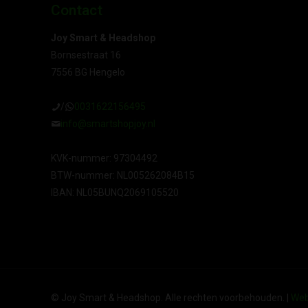
Contact
Joy Smart & Headshop
Bornsestraat 16
7556 BG Hengelo
/
0031622156495
info@smartshopjoy.nl
KVK-nummer: 97304492
BTW-nummer: NL005262084B15
IBAN: NL05BUNQ2069105520
© Joy Smart & Headshop. Alle rechten voorbehouden. |
Web