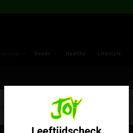
adshop
Seeds
Healthy
Lifestyle
 voldoen.
Leeftijdscheck