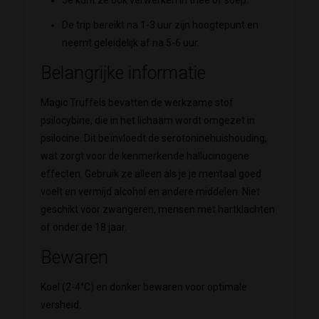
De trip bereikt na 1-3 uur zijn hoogtepunt en
neemt geleidelijk af na 5-6 uur.
Belangrijke informatie
Magic Truffels bevatten de werkzame stof
psilocybine, die in het lichaam wordt omgezet in
psilocine. Dit beïnvloedt de serotoninehuishouding,
wat zorgt voor de kenmerkende hallucinogene
effecten. Gebruik ze alleen als je je mentaal goed
voelt en vermijd alcohol en andere middelen. Niet
geschikt voor zwangeren, mensen met hartklachten
of onder de 18 jaar.
Bewaren
Koel (2-4°C) en donker bewaren voor optimale
versheid.