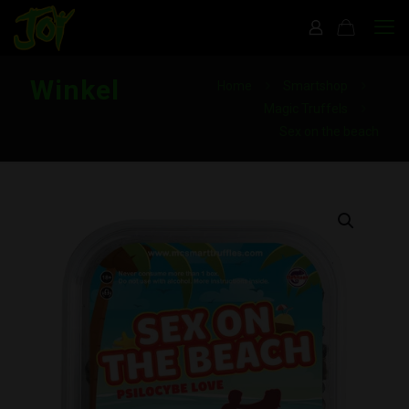
Winkel
Home
Smartshop
Magic Truffels
Sex on the beach