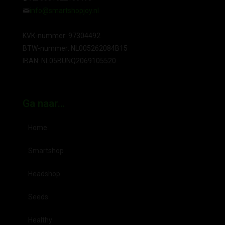
info@smartshopjoy.nl
KVK-nummer: 97304492
BTW-nummer: NL005262084B15
IBAN: NL05BUNQ2069105520
Ga naar…
Home
Smartshop
Headshop
Energizers
Seeds
Magic Truffels
Aanstekers
Healthy
Erotic
Bongs
Feminized