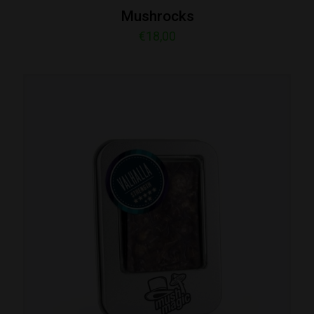
Mushrocks
€
18,00