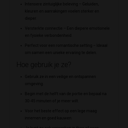
Intensere zintuiglijke beleving – Geluiden,
kleuren en aanrakingen voelen sterker en
dieper.
Versterkte connectie – Een diepere emotionele
en fysieke verbondenheid.
Perfect voor een romantische setting – Ideaal
om samen een unieke ervaring te delen.
Hoe gebruik je ze?
Gebruik ze in een veilige en ontspannen
omgeving.
Begin met de helft van de portie en bepaal na
30-45 minuten of je meer wilt.
Voor het beste effect op een lege maag
innemen en goed kauwen.
Je kunt ze ook verwerken in thee of soep.