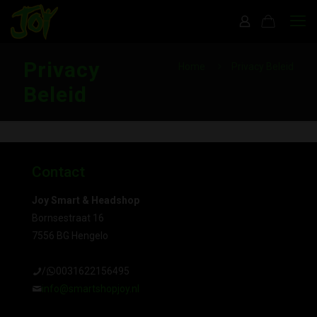
Privacy
Home
Privacy Beleid
Beleid
Contact
Joy Smart & Headshop
Bornsestraat 16
7556 BG Hengelo
/
0031622156495
info@smartshopjoy.nl